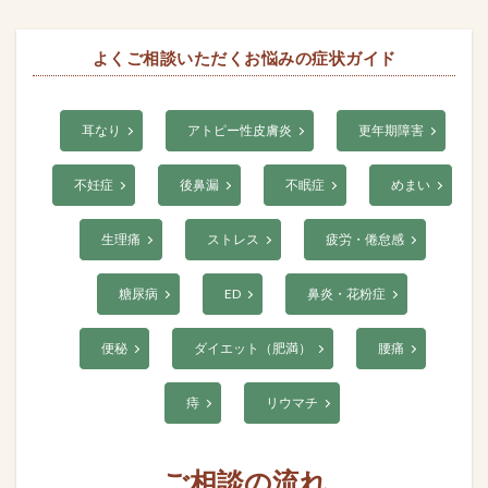
よくご相談いただくお悩みの症状ガイド
耳なり
アトピー性皮膚炎
更年期障害
不妊症
後鼻漏
不眠症
めまい
生理痛
ストレス
疲労・倦怠感
糖尿病
ED
鼻炎・花粉症
便秘
ダイエット（肥満）
腰痛
痔
リウマチ
ご相談の流れ