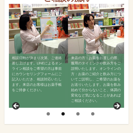
連絡
来店の方：お薬をお渡しの際、
すべて飲み終えましたら、再度
オン
服用のタイミングや飲み方をご
ご相談ください。ご来店でもオ
事前
説明いたします。オンラインの
ンラインでも構いませんので、
にご
方：お薬のご紹介と飲み方につ
なるべく経過をご連絡くださ
たし
いてご説明し、ご希望のお薬を
い。お薬が効いているか、飲ん
手帳
お送りいたします。お薬を飲み
で何か変化がなかったかどう
始めて分からないこと、体調の
か、舌の状態はどうか？などお
変化など気になることがあれば
聞きし、その後の状態について
ご相談ください。
見ていきます。