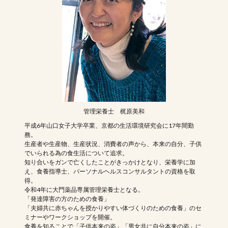
管理栄養士 梶原美和
平成6年山口女子大学卒業、京都の生活環境研究会に17年間勤
務。
生産者や生産物、生産状況、消費者の声から、本来の自分、子供
でいられる為の食生活について追求。
知り合いをガンで亡くしたことがきっかけとなり、栄養学に加
え、食養指導士、パーソナルヘルスコンサルタントの資格を取
得。
令和4年に大門薬品専属管理栄養士となる。
「発達障害の方のための食養」
「夫婦共に赤ちゃんを授かりやすい体づくりのための食養」のセ
ミナーやワークショップを開催。
食養を知ることで「子供本来の姿」「男女共に自分本来の姿」に