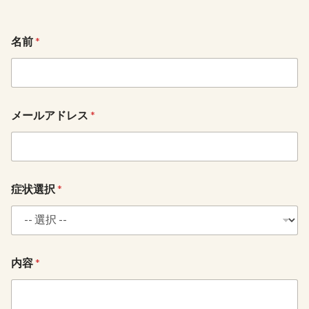
メ
名前
*
ー
ル
ア
ド
レ
ス
メールアドレス
*
症
状
選
択
*
症状選択
*
内容
*