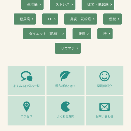
生理痛
ストレス
疲労・倦怠感
糖尿病
ED
鼻炎・花粉症
便秘
ダイエット（肥満）
腰痛
痔
リウマチ
よくあるお悩み一覧
漢方相談とは？
薬剤師紹介
アクセス
よくある質問
お問い合わせ