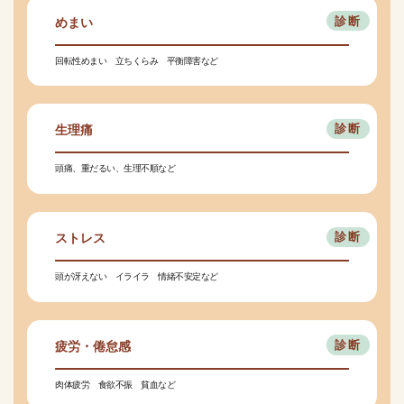
めまい
回転性めまい 立ちくらみ 平衡障害など
生理痛
頭痛、重だるい、生理不順など
ストレス
頭が冴えない イライラ 情緒不安定など
疲労・倦怠感
肉体疲労 食欲不振 貧血など