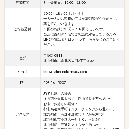
営業時間
月～金曜日、10:00－18:00
10:00～18：00【月～金】
一人一人のお客様の症状を薬剤師がうかがってお
薬を選んでいきます。
ご相談受付
１回の相談は30分～１時間くらいです。
当店は薬剤師１名でご相談に対応しているため、
LINEや電話またはメールで、あらかじめご予約く
ださい。
〒803-0811
住所
北九州市小倉北区大門2丁目5-32
E-mail
info@daimonpharmacy.com
TEL
093-561-5207
JRでお越しの場合：
ＪＲ西小倉駅を出て、勝山通りを西へ約1分
お車でお越しの場合：
都市高速大手町インターチェンジから北2km。
アクセス
北九州都市高速小倉駅北ＩＣから約5分
北九州都市高速大手町ＩＣから約5分
北九州都市高速足立ＩＣから約10分