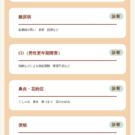
糖尿病
血糖値が高い 多尿 頻尿など
ED（男性更年期障害）
加齢などによる勃起困難 硬度不足など
鼻炎・花粉症
くしゃみ 鼻水 鼻づまり 目のかゆみ
便秘