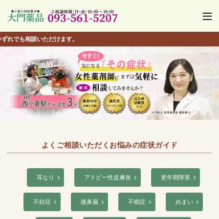
【
よくご相談いただくお悩みの症状ガイド
耳なり
アトピー性皮膚炎
更年期障害
不妊症
後鼻漏
不眠症
めまい