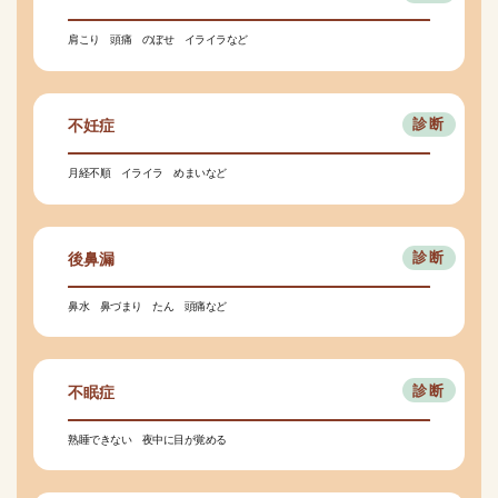
肩こり 頭痛 のぼせ イライラなど
不妊症
月経不順 イライラ めまいなど
後鼻漏
鼻水 鼻づまり たん 頭痛など
不眠症
熟睡できない 夜中に目が覚める