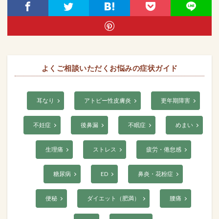
よくご相談いただくお悩みの症状ガイド
耳なり
アトピー性皮膚炎
更年期障害
不妊症
後鼻漏
不眠症
めまい
生理痛
ストレス
疲労・倦怠感
糖尿病
ED
鼻炎・花粉症
便秘
ダイエット（肥満）
腰痛