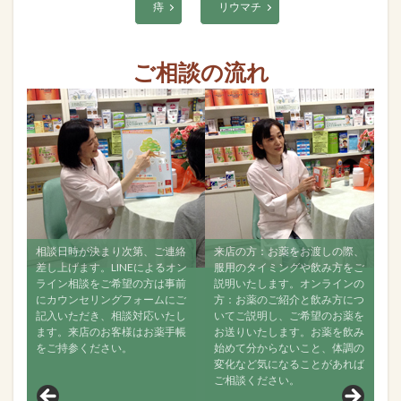
痔
リウマチ
ご相談の流れ
時が決まり次第、ご連絡
来店の方：お薬をお渡しの際、
すべて飲み終え
げます。LINEによるオン
服用のタイミングや飲み方をご
ご相談ください
相談をご希望の方は事前
説明いたします。オンラインの
ンラインでも構
ンセリングフォームにご
方：お薬のご紹介と飲み方につ
なるべく経過を
ただき、相談対応いたし
いてご説明し、ご希望のお薬を
い。お薬が効い
来店のお客様はお薬手帳
お送りいたします。お薬を飲み
で何か変化がな
参ください。
始めて分からないこと、体調の
か、舌の状態は
変化など気になることがあれば
聞きし、その後
ご相談ください。
見ていきます。