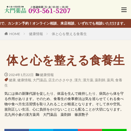
ンタン予約！オンライン相談、来店相談、いずれでも相談いただけます。
HOME
健康情報
体と心を整える食養生
体と心を整える食養生
2024年1月22日
健康情報
健康
,
健康情報
,
大門薬品
,
店主のささやき
,
漢方
,
漢方薬
,
薬剤師
,
薬局
,
食養
生
気には体の新陳代謝を促したり、体温を生んで維持したり、病気から体を守
る作用があります。そのため、食養生の食事療法は気を巡らせてくれる食べ
物や食べ方生活習慣を取り入れることが根底となります。そして水や空気、
規則正しい生活、心に負担をかけないことにも配ることが大切になります。
北九州小倉の漢方薬局 大門薬品 薬剤師 篠原艶子