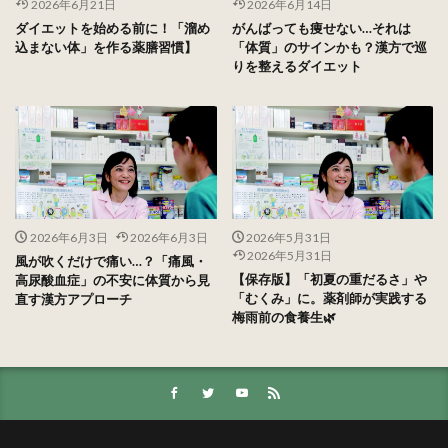
2026年6月21日
2026年6月14日
ダイエットを始める前に！「溜め
がんばっても痩せない…それは
込まない体」を作る薬膳習慣】
「体質」のサインかも？漢方で巡
りを整えるダイエット
2026年6月3日
2026年6月3日
2026年5月31日
2026年5月31日
風が吹くだけで痛い…？「痛風・
【保存版】「初夏の重だるさ」や
高尿酸血症」の不安に体質から見
「むくみ」に。薬剤師が実践する
直す漢方アプローチ
梅雨前の食養生🌿