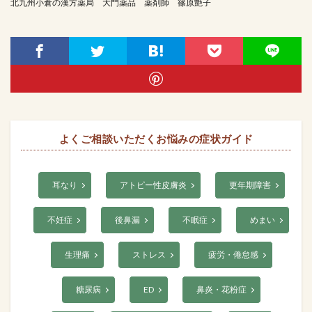
北九州小倉の漢方薬局 大門薬品 薬剤師 篠原艶子
よくご相談いただくお悩みの症状ガイド
耳なり
アトピー性皮膚炎
更年期障害
不妊症
後鼻漏
不眠症
めまい
生理痛
ストレス
疲労・倦怠感
糖尿病
ED
鼻炎・花粉症