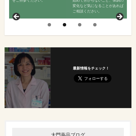
い。
始めて分からないこと、体調の
か、舌の状態はどうか？
変化など気になることがあれば
聞きし、その後の状態に
ご相談ください。
見ていきます。
最新情報をチェック！
大門薬品ブログ