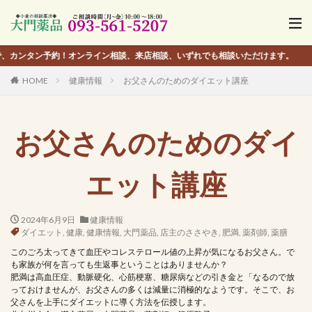
タン予約！オンライン相談、来店相談、いずれでも相談いただけます。
HOME
健康情報
お父さんのためのダイエット講座
お父さんのためのダイ
エット講座
2024年6月9日
健康情報
ダイエット
,
健康
,
健康情報
,
大門薬品
,
店主のささやき
,
肥満
,
薬剤師
,
薬膳
このごろ太ってきて血圧やコレステロール値の上昇が気になるお父さん。で
も家族が何を言っても生返事ということはありませんか？
肥満は高血圧症、動脈硬化、心筋梗塞、糖尿病などの引き金と「なるので放
っておけませんが、お父さんの多くは減量に消極的なようです。そこで、お
父さんを上手にダイエットに導く方法を伝授します。