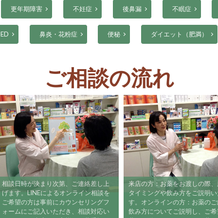
更年期障害
不妊症
後鼻漏
不眠症
ED
鼻炎・花粉症
便秘
ダイエット（肥満）
ご相談の流れ
相談日時が決まり次第、ご連絡差し上
来店の方：お薬をお渡しの際
げます。LINEによるオンライン相談を
タイミングや飲み方をご説明
ご希望の方は事前にカウンセリングフ
す。オンラインの方：お薬の
ォームにご記入いただき、相談対応い
飲み方についてご説明し、ご