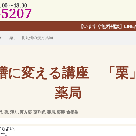
【いますぐ無料相談】LINE友だち追加で、カ
座 「栗」 北九州の漢方薬局
膳に変える講座 「栗
薬局
品
,
栗
,
漢方
,
漢方薬
,
薬剤師
,
薬局
,
薬膳
,
食養生
にもよい。
です。