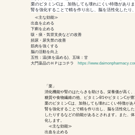
栗のビタミンCは、加熱しても壊れにくい特徴があり
腎を強化することで精を作り出し、脳を活性化したり
≪主な効能≫
出血を止める
下痢を止める
咳・痰・気管支炎などの改善
頻尿・尿失禁の改善
筋肉を強くする
脳の活動を向上
五性：温(体を温める)、五味：甘
大門薬品のＨＰはコチラ
https://www.daimonpharmacy.co
「栗」
消化機能や腎のはたらきを助ける。栄養価が高く、
糖質や食物繊維の他、ビタミンB1やビタミンCが豊
栗のビタミンCは、加熱しても壊れにくい特徴があ
腎を強化することで精を作り出し、脳を活性化した
したりするなどの効能があるとされます。また、体
化します。
≪主な効能≫
出血を止める