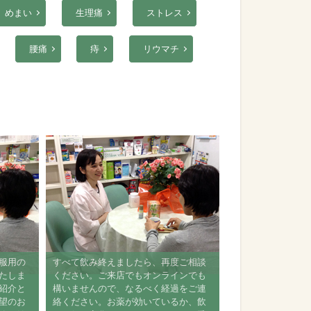
めまい
生理痛
ストレス
腰痛
痔
リウマチ
、服用の
すべて飲み終えましたら、再度ご相談
いたしま
ください。ご来店でもオンラインでも
ご紹介と
構いませんので、なるべく経過をご連
希望のお
絡ください。お薬が効いているか、飲