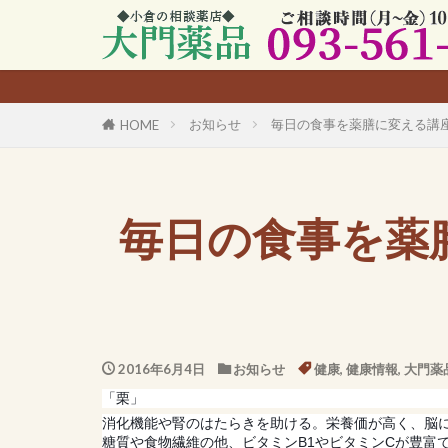
お知らせ
毎日の食事を薬膳に変える講
HOME
毎日の食事を薬
2016年6月4日
お知らせ
健康
,
健康情報
,
大門薬
「栗」
消化機能や腎のはたらきを助ける。栄養価が高く、脳
糖質や食物繊維の他、ビタミンB1やビタミンCが豊富