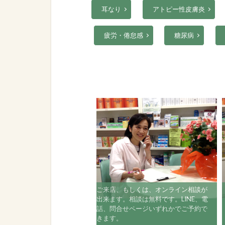
耳なり
アトピー性皮膚炎
疲労・倦怠感
糖尿病
ご来店、もしくは、オンライン相談が
出来ます。相談は無料です。LINE、電
話、問合せページいずれかでご予約で
きます。