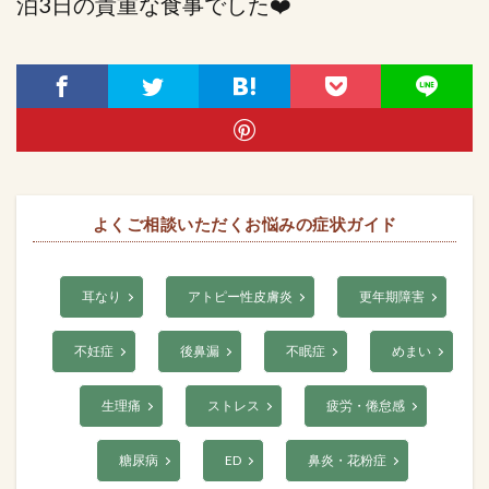
泊3日の貴重な食事でした❤️
よくご相談いただくお悩みの症状ガイド
耳なり
アトピー性皮膚炎
更年期障害
不妊症
後鼻漏
不眠症
めまい
生理痛
ストレス
疲労・倦怠感
糖尿病
ED
鼻炎・花粉症