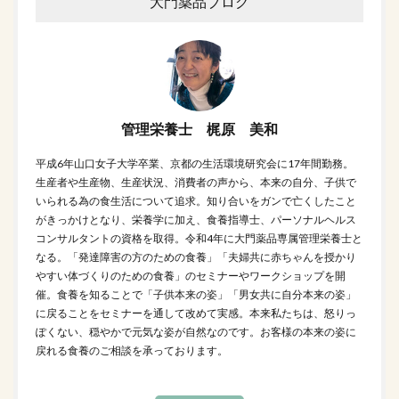
大門薬品ブログ
管理栄養士 梶原 美和
平成6年山口女子大学卒業、京都の生活環境研究会に17年間勤務。
生産者や生産物、生産状況、消費者の声から、本来の自分、子供で
いられる為の食生活について追求。知り合いをガンで亡くしたこと
がきっかけとなり、栄養学に加え、食養指導士、パーソナルヘルス
コンサルタントの資格を取得。令和4年に大門薬品専属管理栄養士と
なる。「発達障害の方のための食養」「夫婦共に赤ちゃんを授かり
やすい体づくりのための食養」のセミナーやワークショップを開
催。食養を知ることで「子供本来の姿」「男女共に自分本来の姿」
に戻ることをセミナーを通して改めて実感。本来私たちは、怒りっ
ぽくない、穏やかで元気な姿が自然なのです。お客様の本来の姿に
戻れる食養のご相談を承っております。