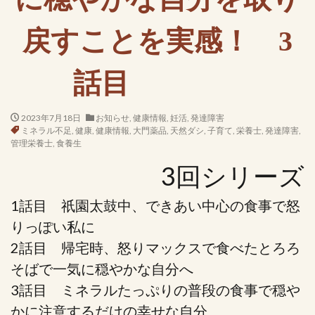
戻すことを実感！ 3
話目
2023年7月18日
お知らせ
,
健康情報
,
妊活
,
発達障害
ミネラル不足
,
健康
,
健康情報
,
大門薬品
,
天然ダシ
,
子育て
,
栄養士
,
発達障害
,
管理栄養士
,
食養生
3回シリーズ
1話目 祇園太鼓中、できあい中心の食事で怒
りっぽい私に
2話目 帰宅時、怒りマックスで食べたとろろ
そばで一気に穏やかな自分へ
3話目 ミネラルたっぷりの普段の食事で穏や
かに注意するだけの幸せな自分