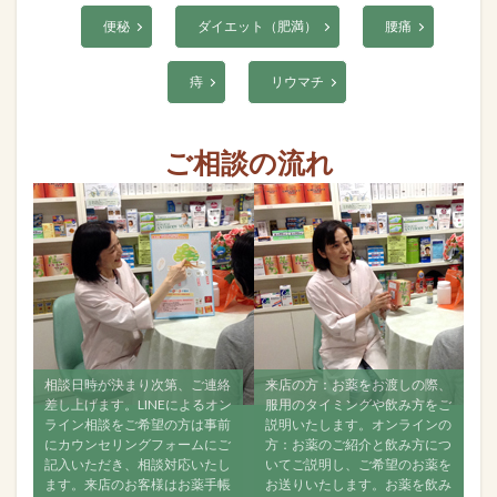
便秘
ダイエット（肥満）
腰痛
痔
リウマチ
ご相談の流れ
連絡
来店の方：お薬をお渡しの際、
すべて飲み終えましたら、再度
オン
服用のタイミングや飲み方をご
ご相談ください。ご来店でもオ
事前
説明いたします。オンラインの
ンラインでも構いませんので、
にご
方：お薬のご紹介と飲み方につ
なるべく経過をご連絡くださ
たし
いてご説明し、ご希望のお薬を
い。お薬が効いているか、飲ん
手帳
お送りいたします。お薬を飲み
で何か変化がなかったかどう