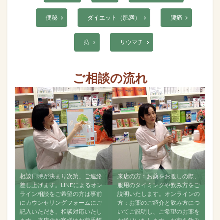
便秘
ダイエット（肥満）
腰痛
痔
リウマチ
ご相談の流れ
談日時が決まり次第、ご連絡
来店の方：お薬をお渡しの際、
すべて飲み
し上げます。LINEによるオン
服用のタイミングや飲み方をご
ご相談くだ
イン相談をご希望の方は事前
説明いたします。オンラインの
ンラインで
カウンセリングフォームにご
方：お薬のご紹介と飲み方につ
なるべく経
入いただき、相談対応いたし
いてご説明し、ご希望のお薬を
い。お薬が