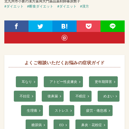
北九州市小倉の漢方薬局大門薬品薬剤師篠原艶子
#ダイエット
#断食ダイエット
#ダイエット
#漢方
よくご相談いただくお悩みの症状ガイド
耳なり
アトピー性皮膚炎
更年期障害
不妊症
後鼻漏
不眠症
めまい
生理痛
ストレス
疲労・倦怠感
糖尿病
ED
鼻炎・花粉症