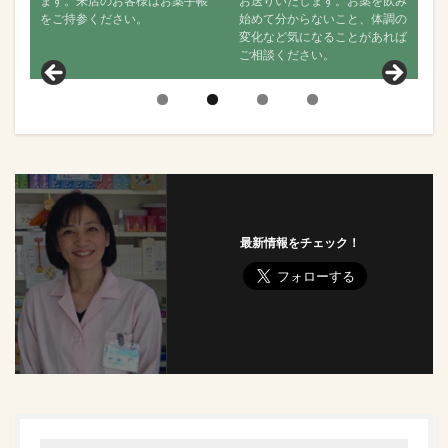
す。来店のお客様はお薬手帳
お送りいたします。お薬を飲み
で何か変化
ご持参ください。
始めて分からないこと、体調の
か、舌の状
変化など気になることがあれば
聞きし、そ
ご相談ください。
見ていきま
最新情報をチェック！