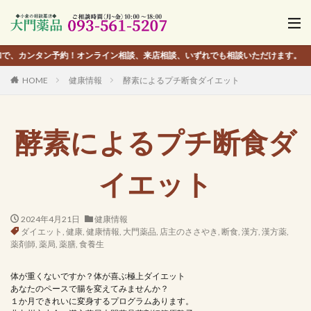
ンタン予約！オンライン相談、来店相談、いずれでも相談いただけます。
HOME
健康情報
酵素によるプチ断食ダイエット
酵素によるプチ断食ダ
イエット
2024年4月21日
健康情報
ダイエット
,
健康
,
健康情報
,
大門薬品
,
店主のささやき
,
断食
,
漢方
,
漢方薬
,
薬剤師
,
薬局
,
薬膳
,
食養生
体が重くないですか？体が喜ぶ極上ダイエット
あなたのペースで腸を変えてみませんか？
１か月できれいに変身するプログラムあります。