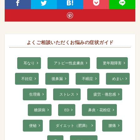
よくご相談いただくお悩みの症状ガイド
耳なり
アトピー性皮膚炎
更年期障害
不妊症
後鼻漏
不眠症
めまい
生理痛
ストレス
疲労・倦怠感
糖尿病
ED
鼻炎・花粉症
便秘
ダイエット（肥満）
腰痛