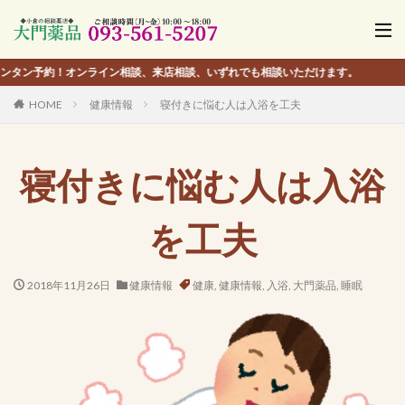
約！オンライン相談、来店相談、いずれでも相談いただけます。
HOME
健康情報
寝付きに悩む人は入浴を工夫
寝付きに悩む人は入浴
を工夫
2018年11月26日
健康情報
健康
,
健康情報
,
入浴
,
大門薬品
,
睡眠