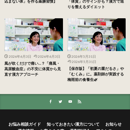
込まない体」を作る薬膳習慣】
「体質」のサインかも？漢方で巡
りを整えるダイエット
2026年6月3日
2026年6月3日
2026年5月31日
2026年5月31日
風が吹くだけで痛い…？「痛風・
【保存版】「初夏の重だるさ」や
高尿酸血症」の不安に体質から見
「むくみ」に。薬剤師が実践する
直す漢方アプローチ
梅雨前の食養生🌿
お悩み相談ガイド
知っておきたい漢方について
お知らせ