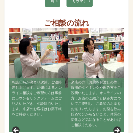
痔
リウマチ
ご相談の流れ
連絡
来店の方：お薬をお渡しの際、
すべて飲み終えましたら、再度
オン
服用のタイミングや飲み方をご
ご相談ください。ご来店でもオ
事前
説明いたします。オンラインの
ンラインでも構いませんので、
にご
方：お薬のご紹介と飲み方につ
なるべく経過をご連絡くださ
たし
いてご説明し、ご希望のお薬を
い。お薬が効いているか、飲ん
手帳
お送りいたします。お薬を飲み
で何か変化がなかったかどう
始めて分からないこと、体調の
か、舌の状態はどうか？などお
変化など気になることがあれば
聞きし、その後の状態について
ご相談ください。
見ていきます。