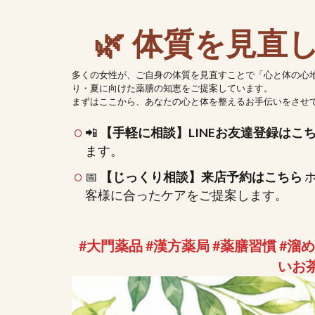
🌿 体質を見
多くの女性が、ご自身の体質を見直すことで「心と体の心
り・夏に向けた薬膳の知恵をご提案しています。
まずはここから、あなたの心と体を整えるお手伝いをさせて
📲
【手軽に相談】LINEお友達登録はこ
ます。
📅
【じっくり相談】来店予約はこちら
ホ
客様に合ったケアをご提案します。
#大門薬品 #漢方薬局 #薬膳習慣 #溜
いお茶