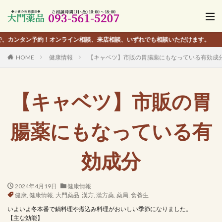
タン予約！オンライン相談、来店相談、いずれでも相談いただけます。
HOME
健康情報
【キャベツ】市販の胃腸薬にもなっている有効成
【キャベツ】市販の胃
腸薬にもなっている有
効成分
2024年4月19日
健康情報
健康
,
健康情報
,
大門薬品
,
漢方
,
漢方薬
,
薬局
,
食養生
いよいよ冬本番で鍋料理や煮込み料理がおいしい季節になりました。
【主な効能】