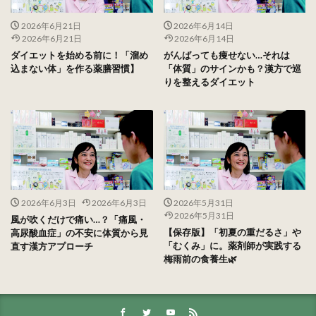
2026年6月21日
2026年6月14日
2026年6月21日
2026年6月14日
ダイエットを始める前に！「溜め
がんばっても痩せない…それは
込まない体」を作る薬膳習慣】
「体質」のサインかも？漢方で巡
りを整えるダイエット
2026年6月3日
2026年6月3日
2026年5月31日
2026年5月31日
風が吹くだけで痛い…？「痛風・
【保存版】「初夏の重だるさ」や
高尿酸血症」の不安に体質から見
「むくみ」に。薬剤師が実践する
直す漢方アプローチ
梅雨前の食養生🌿