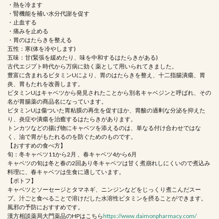
・熱を冷ます
・腎機能を補い水分代謝を促す
・止血する
・痛みを止める
・胃のはたらきを整える
五性：寒(体を冷やします)
五味：甘(緊張を緩めたり、味を中和するはたらきがある)
古代エジプト時代から万病に効く薬として用いられてきました。
豊富に含まれるビタミンUにより、胃のはたらきを整え、十二指腸潰瘍、胃
炎、胃もたれを改善します。
ビタミンUはキャベツから発見されたことから別名キャベジンと呼ばれ、その
名が胃腸薬の商品名になっています。
ビタミンUは傷ついた胃粘膜の再生を促すほか、胃酸の過剰な分泌を抑えた
り、炎症や潰瘍を治癒するはたらきがあります。
トンカツなどの揚げ物にキャベツを添えるのは、単なる付け合わせではな
く、油で胃がもたれるのを防ぐためのものです。
【おすすめの食べ方】
旬：冬キャベツ11から2月 、春キャベツ4から6月
キャベツの旬は冬と春の2回あり冬キャベツは甘く煮崩れしにくいので煮込み
料理に、春キャベツは生食に適しています。
【ポトフ】
キャベツとソーセージとタマネギ、ニンジンなどをじっくり煮こんだスー
プ。汁ごと食べることで溶けだした水溶性ビタミンを摂ることができます。
風邪の予防におすすめです。
漢方相談薬局大門薬品のHPはこちら
https://www.daimonpharmacy.com/