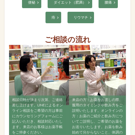
便秘
ダイエット（肥満）
腰痛
痔
リウマチ
ご相談の流れ
、ご連絡
来店の方：お薬をお渡しの際、
すべて飲み終えましたら、再度
によるオン
服用のタイミングや飲み方をご
ご相談ください。ご来店でもオ
方は事前
説明いたします。オンラインの
ンラインでも構いませんので、
ームにご
方：お薬のご紹介と飲み方につ
なるべく経過をご連絡くださ
応いたし
いてご説明し、ご希望のお薬を
い。お薬が効いているか、飲ん
お薬手帳
お送りいたします。お薬を飲み
で何か変化がなかったかどう
始めて分からないこと、体調の
か、舌の状態はどうか？などお