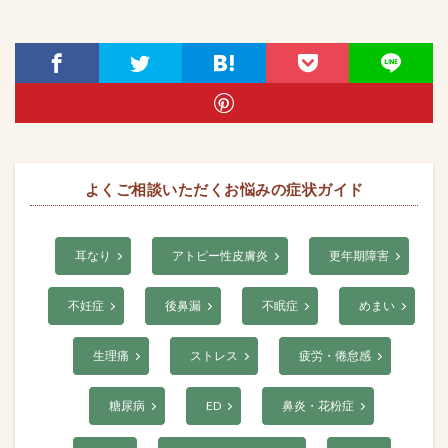
よくご相談いただくお悩みの症状ガイド
耳なり
アトピー性皮膚炎
更年期障害
不妊症
後鼻漏
不眠症
めまい
生理痛
ストレス
疲労・倦怠感
糖尿病
ED
鼻炎・花粉症