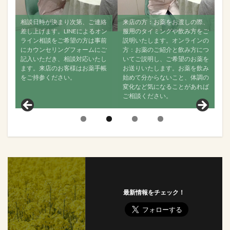
連絡
来店の方：お薬をお渡しの際、
すべて飲み終えましたら、再度
オン
服用のタイミングや飲み方をご
ご相談ください。ご来店でもオ
事前
説明いたします。オンラインの
ンラインでも構いませんので、
にご
方：お薬のご紹介と飲み方につ
なるべく経過をご連絡くださ
たし
いてご説明し、ご希望のお薬を
い。お薬が効いているか、飲ん
手帳
お送りいたします。お薬を飲み
で何か変化がなかったかどう
始めて分からないこと、体調の
か、舌の状態はどうか？などお
変化など気になることがあれば
聞きし、その後の状態について
ご相談ください。
見ていきます。
最新情報をチェック！