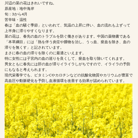
川辺の菜の花はきれいですね。
原産地：地中海岸
旬：3から4月
苦辛味・温性
春は「血の騒ぐ季節」といわれて、気温の上昇に伴い、血の流れも上ずって
上半身に滞りやすくなります。
菜の花は、春先の血のトラブルを防ぐ働きがあります。中国の薬物書である
「本草綱目」には「熱を伴う炎症や腫物を治し、うっ血、瘀血を除き、血の
滞りを無くす」と記されています。
まさに春の血の滞りを除くのに最適といえます。
特に女性には子宮内の血の巡りを良くして、瘀血を取り除いてくれます。
男女ともに春先には肝の血が滞りイライラしがちですので、イライラの予防
にもなると考えられます。
現代栄養学でも、ビタミンCやカロチンなどの抗酸化物質やカリウムが豊富で
高血圧や動脈硬化を予防し血液循環を改善する効果が認められています。