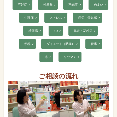
不妊症
後鼻漏
不眠症
めまい
生理痛
ストレス
疲労・倦怠感
糖尿病
ED
鼻炎・花粉症
便秘
ダイエット（肥満）
腰痛
痔
リウマチ
ご相談の流れ