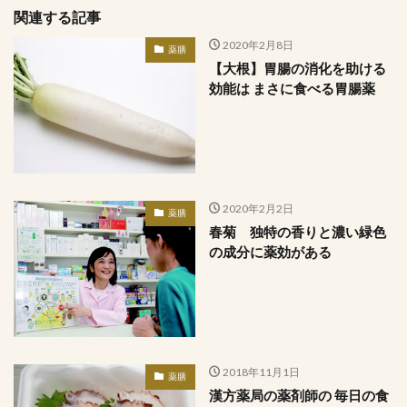
関連する記事
2020年2月8日
薬膳
【大根】胃腸の消化を助ける
効能は まさに食べる胃腸薬
2020年2月2日
薬膳
春菊 独特の香りと濃い緑色
の成分に薬効がある
2018年11月1日
薬膳
漢方薬局の薬剤師の 毎日の食