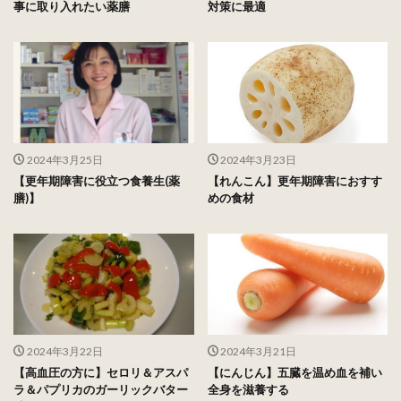
事に取り入れたい薬膳
対策に最適
2024年3月25日
2024年3月23日
【更年期障害に役立つ食養生(薬
【れんこん】更年期障害におすす
膳)】
めの食材
2024年3月22日
2024年3月21日
【高血圧の方に】セロリ＆アスパ
【にんじん】五臓を温め血を補い
ラ＆パプリカのガーリックバター
全身を滋養する