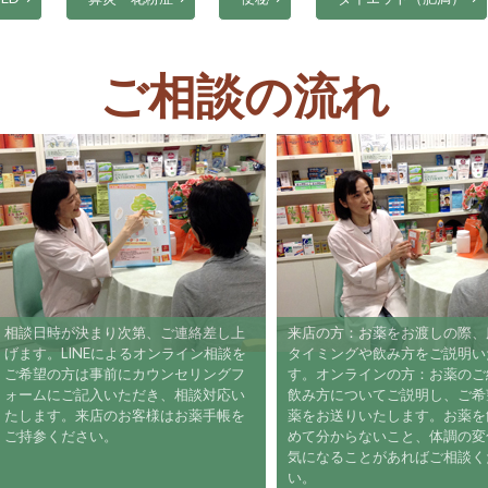
ご相談の流れ
相談日時が決まり次第、ご連絡差し上
来店の方：お薬をお渡しの際
げます。LINEによるオンライン相談を
タイミングや飲み方をご説明
ご希望の方は事前にカウンセリングフ
す。オンラインの方：お薬の
ォームにご記入いただき、相談対応い
飲み方についてご説明し、ご
たします。来店のお客様はお薬手帳を
薬をお送りいたします。お薬
ご持参ください。
めて分からないこと、体調の
気になることがあればご相談
い。