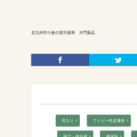
北九州市小倉の漢方薬局 大門薬品
耳なり
アトピー性皮膚炎
疲労・倦怠感
糖尿病