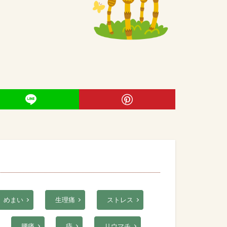
めまい
生理痛
ストレス
腰痛
痔
リウマチ