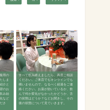
、服用の
すべて飲み終えましたら、再度ご相談
いたしま
ください。ご来店でもオンラインでも
ご紹介と
構いませんので、なるべく経過をご連
希望のお
絡ください。お薬が効いているか、飲
を飲み始
んで何か変化がなかったかどうか、舌
変化など
の状態はどうか？などお聞きし、その
くださ
後の状態について見ていきます。