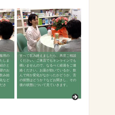
、服用の
すべて飲み終えましたら、再度ご相談
いたしま
ください。ご来店でもオンラインでも
ご紹介と
構いませんので、なるべく経過をご連
希望のお
絡ください。お薬が効いているか、飲
を飲み始
んで何か変化がなかったかどうか、舌
変化など
の状態はどうか？などお聞きし、その
くださ
後の状態について見ていきます。