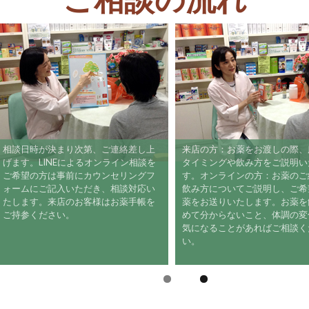
ご相談の流れ
相談日時が決まり次第、ご連絡差し上
来店の方：お薬をお渡しの際
げます。LINEによるオンライン相談を
タイミングや飲み方をご説明
ご希望の方は事前にカウンセリングフ
す。オンラインの方：お薬の
ォームにご記入いただき、相談対応い
飲み方についてご説明し、ご
たします。来店のお客様はお薬手帳を
薬をお送りいたします。お薬
ご持参ください。
めて分からないこと、体調の
気になることがあればご相談
い。