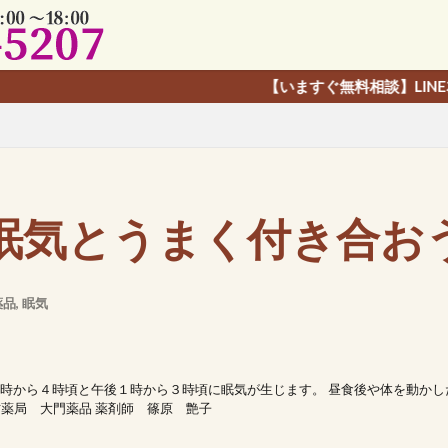
【いますぐ無料相談】LINE友だち追加で、
眠気とうまく付き合お
薬品
,
眠気
時から４時頃と午後１時から３時頃に眠気が生じます。 昼食後や体を動かし
薬局 大門薬品 薬剤師 篠原 艶子