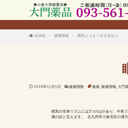
健康情報
眠気とうまく付き合おう
HOME
2018年11月5日
健康情報
健康
,
健康情報
,
大門
眠気の生体リズムには2つの山があり、午前２
康の証と言えます。 北九州市小倉北区の漢方