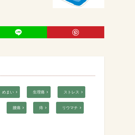
めまい
生理痛
ストレス
腰痛
痔
リウマチ