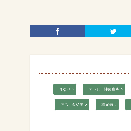
耳なり
アトピー性皮膚炎
疲労・倦怠感
糖尿病