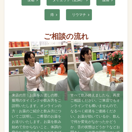
痔
リウマチ
ご相談の流れ
絡
来店の方：お薬をお渡しの際、
すべて飲み終えましたら、再度
ン
服用のタイミングや飲み方をご
ご相談ください。ご来店でもオ
前
説明いたします。オンラインの
ンラインでも構いませんので、
ご
方：お薬のご紹介と飲み方につ
なるべく経過をご連絡くださ
し
いてご説明し、ご希望のお薬を
い。お薬が効いているか、飲ん
帳
お送りいたします。お薬を飲み
で何か変化がなかったかどう
始めて分からないこと、体調の
か、舌の状態はどうか？などお