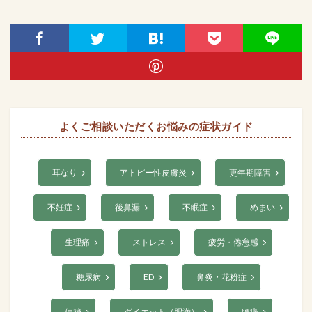
よくご相談いただくお悩みの症状ガイド
耳なり
アトピー性皮膚炎
更年期障害
不妊症
後鼻漏
不眠症
めまい
生理痛
ストレス
疲労・倦怠感
糖尿病
ED
鼻炎・花粉症
便秘
ダイエット（肥満）
腰痛