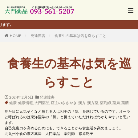
【
HOME
発達障害
食養生の基本は気を巡らすこと
食養生の基本は気を巡
らすこと
2024年2月6日
発達障害
健康
,
健康情報
,
大門薬品
,
店主のささやき
,
漢方
,
漢方薬
,
薬剤師
,
薬局
,
薬膳
見た目に元気そうなと感じる人は相手の「気」を感じているのです。オーラ
と呼ばれるのは東洋医学の「気」と捉えていただければわかりやすいと思い
ます。
自己免疫力を高めるためにも、できることから食生活を高めましょう。
北九州小倉の漢方薬局 大門薬品 薬剤師 篠原艶子