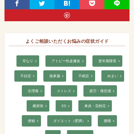
よくご相談いただくお悩みの症状ガイド
耳なり
アトピー性皮膚炎
更年期障害
不妊症
後鼻漏
不眠症
めまい
生理痛
ストレス
疲労・倦怠感
糖尿病
ED
鼻炎・花粉症
便秘
ダイエット（肥満）
腰痛