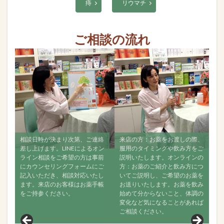
痔
リウマチ
ご相談の流れ
ン
相談日時が決まり次第、ご連絡
来店の方：お薬をお渡しの際、
す
で
差し上げます。LINEによるオン
服用のタイミングや飲み方をご
ご
ジ
ライン相談をご希望の方は事前
説明いたします。オンラインの
ン
にカウンセリングフォームにご
方：お薬のご紹介と飲み方につ
な
記入いただき、相談対応いたし
いてご説明し、ご希望のお薬を
い
ます。来店のお客様はお薬手帳
お送りいたします。お薬を飲み
で
をご持参ください。
始めて分からないこと、体調の
か
変化など気になることがあれば
聞
ご相談ください。
見