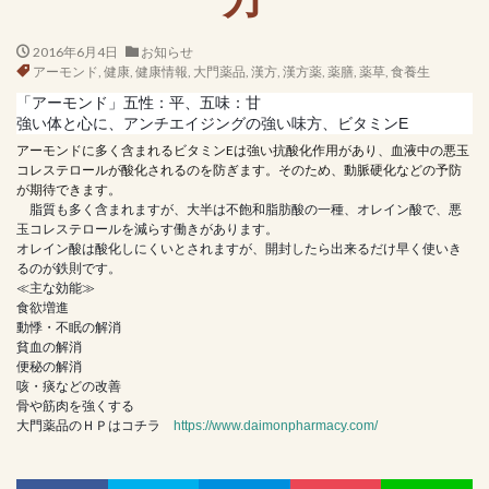
2016年6月4日
お知らせ
アーモンド
,
健康
,
健康情報
,
大門薬品
,
漢方
,
漢方薬
,
薬膳
,
薬草
,
食養生
「アーモンド」五性：平、五味：甘
強い体と心に、アンチエイジングの強い味方、ビタミンE
アーモンドに多く含まれるビタミンEは強い抗酸化作用があり、血液中の悪玉
コレステロールが酸化されるのを防ぎます。そのため、動脈硬化などの予防
が期待できます。
脂質も多く含まれますが、大半は不飽和脂肪酸の一種、オレイン酸で、悪
玉コレステロールを減らす働きがあります。
オレイン酸は酸化しにくいとされますが、開封したら出来るだけ早く使いき
るのが鉄則です。
≪主な効能≫
食欲増進
動悸・不眠の解消
貧血の解消
便秘の解消
咳・痰などの改善
骨や筋肉を強くする
大門薬品のＨＰはコチラ
https://www.daimonpharmacy.com/