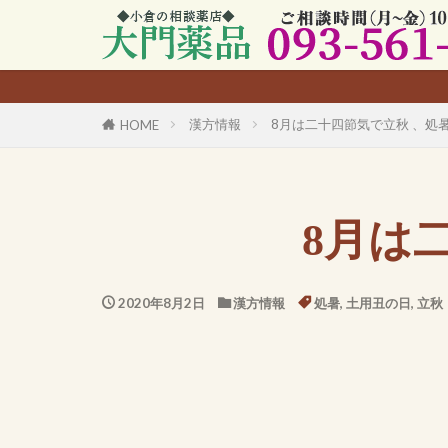
漢方情報
8月は二十四節気で立秋 、処
HOME
8月は
2020年8月2日
漢方情報
処暑
,
土用丑の日
,
立秋