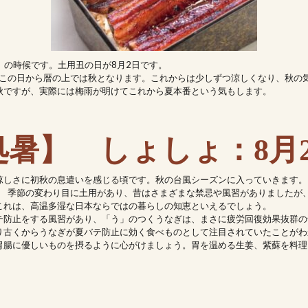
 の時候です。土用丑の日が8月2日です。
、この日から暦の上では秋となります。これからは少しずつ涼しくなり、秋の
秋ですが、実際には梅雨が明けてこれから夏本番という気もします。
処暑】 しょしょ：8月2
涼しさに初秋の息遣いを感じる頃です。秋の台風シーズンに入っていきます。
。 季節の変わり目に土用があり、昔はさまざまな禁忌や風習がありましたが
これは、高温多湿な日本ならではの暮らしの知恵といえるでしょう。
テ防止をする風習があり、「う」のつくうなぎは、まさに疲労回復効果抜群の
り古くからうなぎが夏バテ防止に効く食べものとして注目されていたことがわ
胃腸に優しいものを摂るように心がけましょう。胃を温める生姜、紫蘇を料理