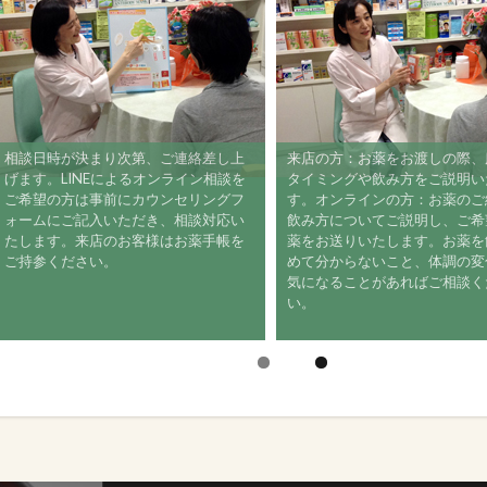
相談日時が決まり次第、ご連絡差し上
来店の方：お薬をお渡しの際
げます。LINEによるオンライン相談を
タイミングや飲み方をご説明
ご希望の方は事前にカウンセリングフ
す。オンラインの方：お薬の
ォームにご記入いただき、相談対応い
飲み方についてご説明し、ご
たします。来店のお客様はお薬手帳を
薬をお送りいたします。お薬
ご持参ください。
めて分からないこと、体調の
気になることがあればご相談
い。