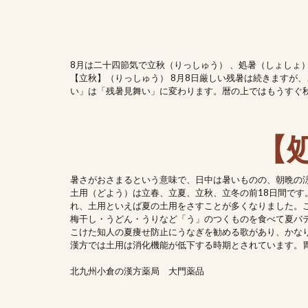
8月は二十四節気で立秋（りっしゅう） 、処暑（しょしょ）
【立秋】（りっしゅう） 8月8日厳しい残暑は続きますが
い」は「残暑見舞い」に変わります。暦の上ではもうすぐ
【
暑さがおさまるという意味で、日中は暑いものの、朝晩の
土用（どよう）は立春、立夏、立秋、立冬の前18日間です
れ、土用といえば夏の土用をさすことが多くなりました。
梅干し・うどん・うりなど「う」のつくものを食べて夏バ
こけた知人の夏痩せ防止にうなぎを勧める歌があり、かな
漢方では土用は消化機能が低下する時期とされています。
北九州小倉の漢方薬局 大門薬品