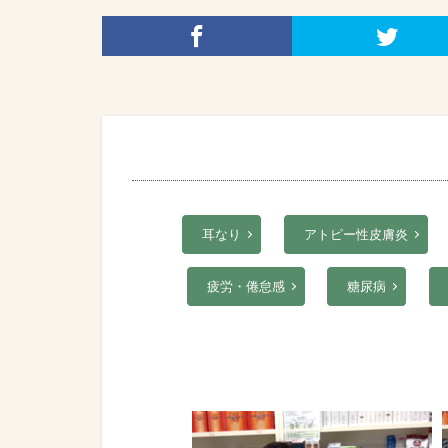
耳なり
アトピー性皮膚炎
疲労・倦怠感
糖尿病