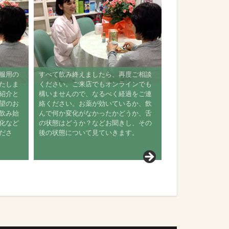
、服用の
すべて飲み終えましたら、再度ご相談
いたしま
ください。ご来店でもオンラインでも
ご紹介と
構いませんので、なるべく経過をご連
希望のお
絡ください。お薬が効いているか、飲
を飲み始
んで何か変化がなかったかどうか、舌
変化など
の状態はどうか？などお聞きし、その
くださ
後の状態について見ていきます。