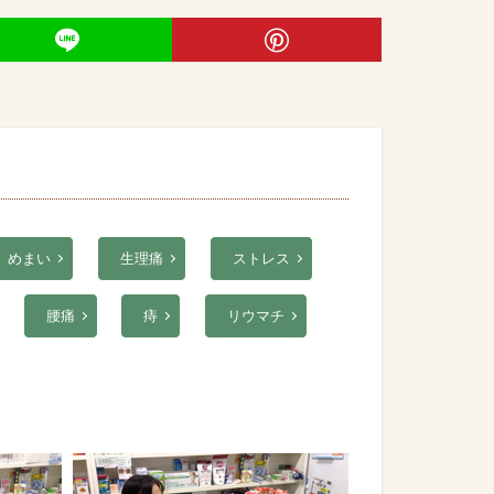
めまい
生理痛
ストレス
腰痛
痔
リウマチ