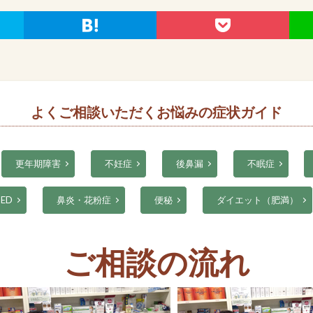
よくご相談いただくお悩みの症状ガイド
更年期障害
不妊症
後鼻漏
不眠症
ED
鼻炎・花粉症
便秘
ダイエット（肥満）
ご相談の流れ