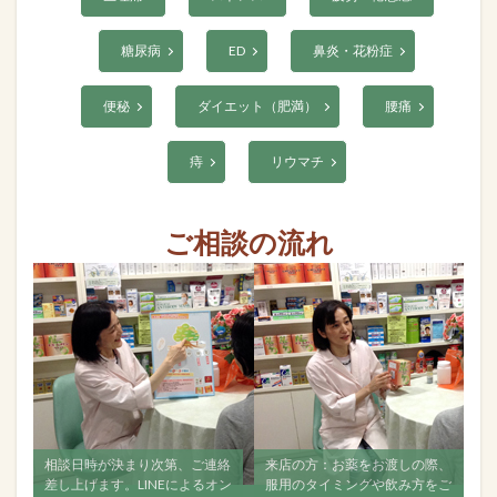
糖尿病
ED
鼻炎・花粉症
便秘
ダイエット（肥満）
腰痛
痔
リウマチ
ご相談の流れ
次第、ご連絡
来店の方：お薬をお渡しの際、
すべて飲み終えましたら、再
Eによるオン
服用のタイミングや飲み方をご
ご相談ください。ご来店でも