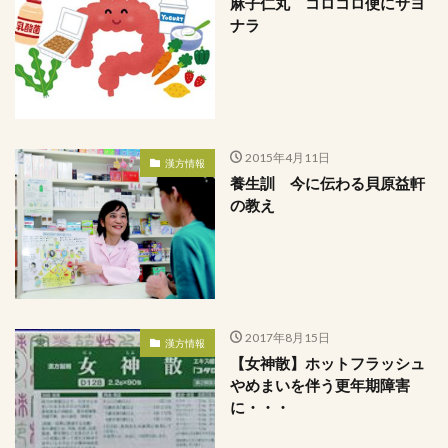
麻子仁丸 コロコロ便にサヨ
ナラ
2015年4月11日
漢方情報
養生訓 今に伝わる貝原益軒
の教え
2017年8月15日
漢方情報
【女神散】ホットフラッシュ
やめまいを伴う更年期障害
に・・・