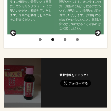
望の方は事前
説明いたします。オンラインの
ンラインでも構いませんので
フォームにご
方：お薬のご紹介と飲み方につ
なるべく経過をご連絡くださ
談対応いたし
いてご説明し、ご希望のお薬を
い。お薬が効いているか、飲
様はお薬手帳
お送りいたします。お薬を飲み
で何か変化がなかったかどう
。
始めて分からないこと、体調の
か、舌の状態はどうか？など
変化など気になることがあれば
聞きし、その後の状態につい
ご相談ください。
見ていきます。
最新情報をチェック！