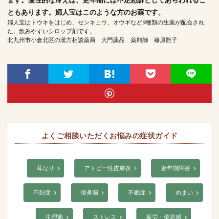
ともあります。婦人宝はこのような方のお薬です。
婦人宝はトウキをはじめ、センキュウ、オウギなど9種類の生薬が配合され
た。飲みやすいシロップ剤です。
北九州市小倉北区の漢方相談薬局 大門薬品 薬剤師 篠原艶子
よくご相談いただくお悩みの症状ガイド
耳なり
アトピー性皮膚炎
更年期障害
不妊症
後鼻漏
不眠症
めまい
生理痛
ストレス
疲労・倦怠感