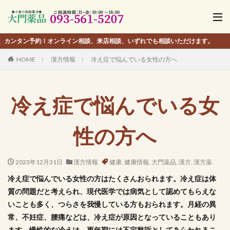
タン予約！オンライン相談、来店相談、いずれでも相談いただけます。
HOME
漢方情報
冷え症で悩んでいる女性の方へ
冷え症で悩んでいる女
性の方へ
2023年12月31日
漢方情報
健康
,
健康情報
,
大門薬品
,
漢方
,
漢方薬
冷え症で悩んでいる女性の方はたくさんおられます。冷え症は体
質の問題だと考えられ、現代医学では病気として認めてもらえな
いことも多く、つらさを我慢している方もおられます。月経の異
常、不妊症、腰痛などは、冷え症が原因となっていることもあり
ます。慢性的な冷えは、更年期には不定愁訴としてあらわれるこ