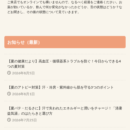
ご来店でもオンラインでも構いませんので、なるべく経過をご連絡ください。お
薬が効いているか、飲んで何か変化がなかったかどうか、舌の状態はどうか？な
どお聞きし、その後の状態について見ていきます。
お知らせ（最新）
【夏の健康だより】高血圧・循環器系トラブルを防ぐ！今日からできる4
つの夏対策
2026年8月5日
【夏のアトピー対策】汗・冷房・紫外線から肌を守る3つのポイント
2026年8月1日
【夏バテ・だるさに】汗で失われたエネルギーと潤いをチャージ！「清暑
益気湯」のはたらきと選び方
2026年7月25日