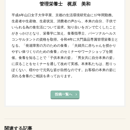
管理栄養士 梶原 美和
平成6年山口女子大学卒業、京都の生活環境研究会に17年間勤務。
生産者や生産物、生産状況、消費者の声から、本来の自分、子供で
いられる為の食生活について追求。知り合いをガンで亡くしたこと
がきっかけとなり、栄養学に加え、食養指導士、パーソナルヘルス
コンサルタントの資格を取得。令和4年に大門薬品専属管理栄養士と
なる。「発達障害の方のための食養」「夫婦共に赤ちゃんを授かり
やすい体づくりのための食養」のセミナーやワークショップを開
催。食養を知ることで「子供本来の姿」「男女共に自分本来の姿」
に戻ることをセミナーを通して改めて実感。本来私たちは、怒りっ
ぽくない、穏やかで元気な姿が自然なのです。お客様の本来の姿に
戻れる食養のご相談を承っております。
投稿一覧へ
関連する記事