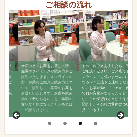
ご相談の流れ
絡
来店の方：お薬をお渡しの際、
すべて飲み終えましたら、再度
ン
服用のタイミングや飲み方をご
ご相談ください。ご来店でもオ
前
説明いたします。オンラインの
ンラインでも構いませんので、
ご
方：お薬のご紹介と飲み方につ
なるべく経過をご連絡くださ
し
いてご説明し、ご希望のお薬を
い。お薬が効いているか、飲ん
帳
お送りいたします。お薬を飲み
で何か変化がなかったかどう
始めて分からないこと、体調の
か、舌の状態はどうか？などお
変化など気になることがあれば
聞きし、その後の状態について
ご相談ください。
見ていきます。