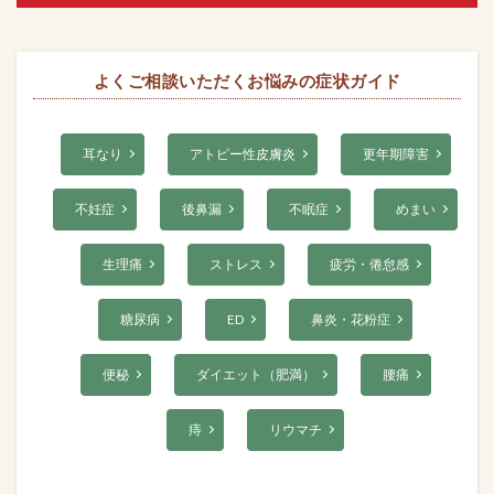
よくご相談いただくお悩みの症状ガイド
耳なり
アトピー性皮膚炎
更年期障害
不妊症
後鼻漏
不眠症
めまい
生理痛
ストレス
疲労・倦怠感
糖尿病
ED
鼻炎・花粉症
便秘
ダイエット（肥満）
腰痛
痔
リウマチ