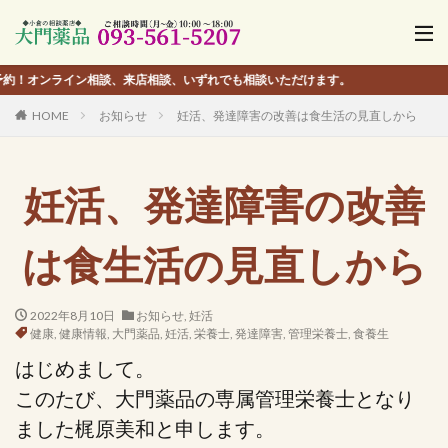
ライン相談、来店相談、いずれでも相談いただけます。
HOME
お知らせ
妊活、発達障害の改善は食生活の見直しから
妊活、発達障害の改善
は食生活の見直しから
2022年8月10日
お知らせ
,
妊活
健康
,
健康情報
,
大門薬品
,
妊活
,
栄養士
,
発達障害
,
管理栄養士
,
食養生
はじめまして。
このたび、大門薬品の専属管理栄養士となり
ました梶原美和と申します。