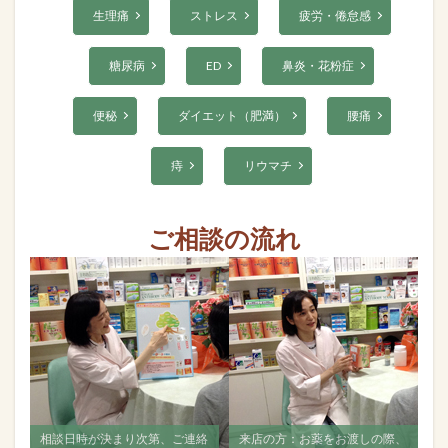
生理痛
ストレス
疲労・倦怠感
糖尿病
ED
鼻炎・花粉症
便秘
ダイエット（肥満）
腰痛
痔
リウマチ
ご相談の流れ
、ご連絡
来店の方：お薬をお渡しの際、
すべて飲み終えましたら、再度