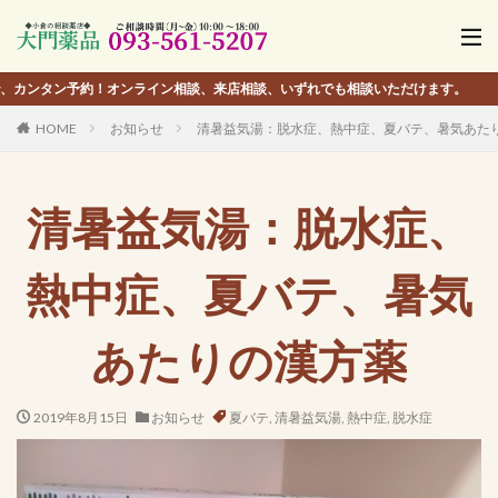
ン予約！オンライン相談、来店相談、いずれでも相談いただけます。
HOME
お知らせ
清暑益気湯：脱水症、熱中症、夏バテ、暑気あた
清暑益気湯：脱水症、
熱中症、夏バテ、暑気
あたりの漢方薬
2019年8月15日
お知らせ
夏バテ
,
清暑益気湯
,
熱中症
,
脱水症