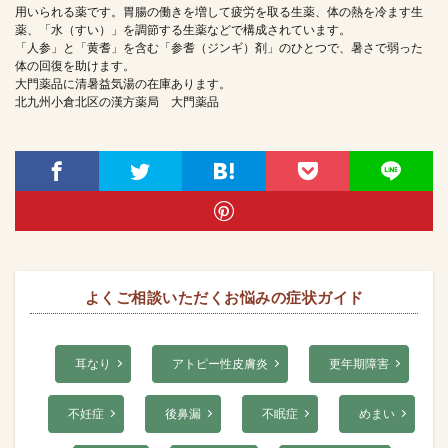
用いられる薬です。胃腸の働きを増して疲労を取る生薬、体の熱を冷ます生
薬、「水（すい）」を調節する生薬などで構成されています。
「人参」と「黄耆」を含む「参耆（ジンギ）剤」のひとつで、暑さで弱った
体の回復を助けます。
大門薬品に清暑益気湯の在庫あります。
北九州小倉北区の漢方薬局 大門薬品
よくご相談いただくお悩みの症状ガイド
耳なり
アトピー性皮膚炎
更年期障害
不妊症
後鼻漏
不眠症
めまい