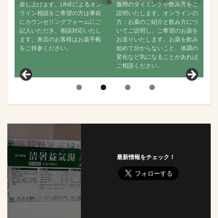
によるオン
服用のタイミングや飲み方をご
ご相談ください。ご来店でもオ
方は事前
説明いたします。オンラインの
ンラインでも構いませんので、
ームにご
方：お薬のご紹介と飲み方につ
なるべく経過をご連絡くださ
応いたし
いてご説明し、ご希望のお薬を
い。お薬が効いているか、飲ん
お薬手帳
お送りいたします。お薬を飲み
で何か変化がなかったかどう
始めて分からないこと、体調の
か、舌の状態はどうか？などお
変化など気になることがあれば
聞きし、その後の状態について
ご相談ください。
見ていきます。
最新情報をチェック！