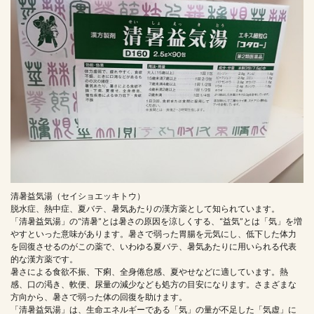
清暑益気湯（セイショエッキトウ）
脱水症、熱中症、夏バテ、暑気あたりの漢方薬として知られています。
「清暑益気湯」の“清暑”とは暑さの原因を涼しくする、“益気”とは「気」を増
やすといった意味があります。暑さで弱った胃腸を元気にし、低下した体力
を回復させるのがこの薬で、いわゆる夏バテ、暑気あたりに用いられる代表
的な漢方薬です。
暑さによる食欲不振、下痢、全身倦怠感、夏やせなどに適しています。熱
感、口の渇き、軟便、尿量の減少なども処方の目安になります。さまざまな
方向から、暑さで弱った体の回復を助けます。
「清暑益気湯」は、生命エネルギーである「気」の量が不足した「気虚」に