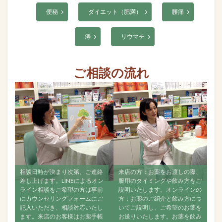
便秘
ダイエット（肥満）
腰痛
痔
リウマチ
ご相談の流れ
が決まり次第、ご連絡
来店の方：お薬をお渡しの際、
すべて飲み終えま
す。LINEによるオン
服用のタイミングや飲み方をご
ご相談ください。
談をご希望の方は事前
説明いたします。オンラインの
ンラインでも構い
セリングフォームにご
方：お薬のご紹介と飲み方につ
なるべく経過をご
だき、相談対応いたし
いてご説明し、ご希望のお薬を
い。お薬が効いて
店のお客様はお薬手帳
お送りいたします。お薬を飲み
で何か変化がなか