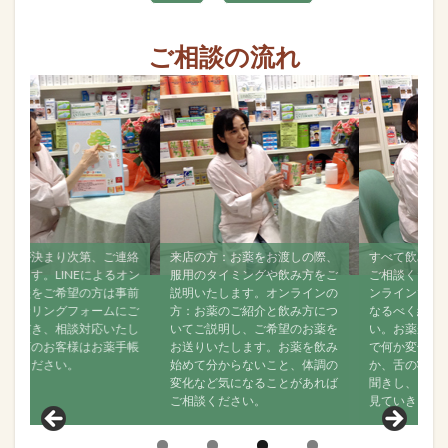
ご相談の流れ
絡
来店の方：お薬をお渡しの際、
すべて飲み終えましたら、再度
ン
服用のタイミングや飲み方をご
ご相談ください。ご来店でもオ
前
説明いたします。オンラインの
ンラインでも構いませんので、
ご
方：お薬のご紹介と飲み方につ
なるべく経過をご連絡くださ
し
いてご説明し、ご希望のお薬を
い。お薬が効いているか、飲ん
帳
お送りいたします。お薬を飲み
で何か変化がなかったかどう
始めて分からないこと、体調の
か、舌の状態はどうか？などお
変化など気になることがあれば
聞きし、その後の状態について
ご相談ください。
見ていきます。