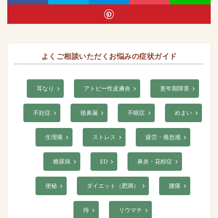
よくご相談いただくお悩みの症状ガイド
耳なり
アトピー性皮膚炎
更年期障害
不妊症
後鼻漏
不眠症
めまい
生理痛
ストレス
疲労・倦怠感
糖尿病
ED
鼻炎・花粉症
便秘
ダイエット（肥満）
腰痛
痔
リウマチ