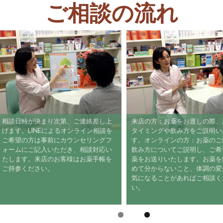
ご相談の流れ
相談日時が決まり次第、ご連絡差し上
来店の方：お薬をお渡しの際
げます。LINEによるオンライン相談を
タイミングや飲み方をご説明
ご希望の方は事前にカウンセリングフ
す。オンラインの方：お薬の
ォームにご記入いただき、相談対応い
飲み方についてご説明し、ご
たします。来店のお客様はお薬手帳を
薬をお送りいたします。お薬
ご持参ください。
めて分からないこと、体調の
気になることがあればご相談
い。