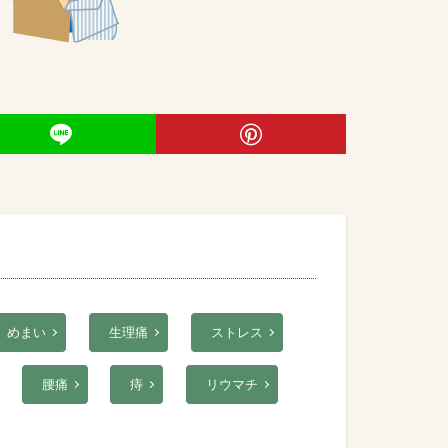
めまい
生理痛
ストレス
腰痛
痔
リウマチ