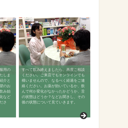
、服用の
すべて飲み終えましたら、再度ご相談
いたしま
ください。ご来店でもオンラインでも
ご紹介と
構いませんので、なるべく経過をご連
希望のお
絡ください。お薬が効いているか、飲
を飲み始
んで何か変化がなかったかどうか、舌
変化など
の状態はどうか？などお聞きし、その
くださ
後の状態について見ていきます。