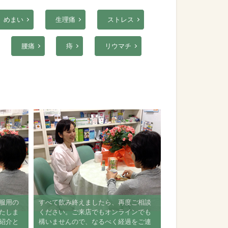
めまい
生理痛
ストレス
腰痛
痔
リウマチ
、服用の
すべて飲み終えましたら、再度ご相談
いたしま
ください。ご来店でもオンラインでも
ご紹介と
構いませんので、なるべく経過をご連