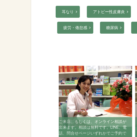
耳なり
アトピー性皮膚炎
疲労・倦怠感
糖尿病
ご来店、もしくは、オンライン相談が
出来ます。相談は無料です。LINE、電
話、問合せページいずれかでご予約で