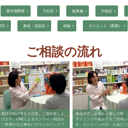
更年期障害
不妊症
後鼻漏
不眠症
ED
鼻炎・花粉症
便秘
ダイエット（肥満）
ご相談の流れ
相談日時が決まり次第、ご連絡差し上
来店の方：お薬をお渡しの際
げます。LINEによるオンライン相談を
タイミングや飲み方をご説明
ご希望の方は事前にカウンセリングフ
す。オンラインの方：お薬の