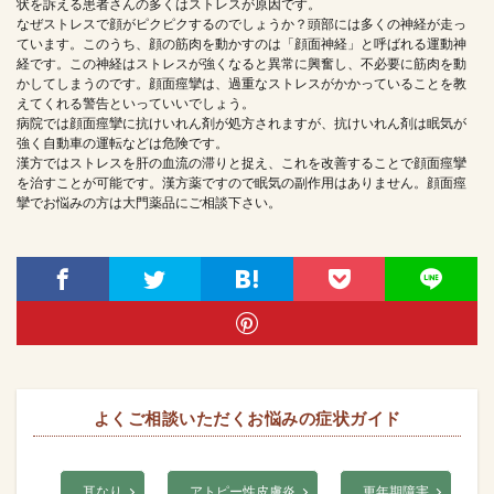
状を訴える患者さんの多くはストレスが原因です。
なぜストレスで顔がピクピクするのでしょうか？頭部には多くの神経が走っ
ています。このうち、顔の筋肉を動かすのは「顔面神経」と呼ばれる運動神
経です。この神経はストレスが強くなると異常に興奮し、不必要に筋肉を動
かしてしまうのです。顔面痙攣は、過重なストレスがかかっていることを教
えてくれる警告といっていいでしょう。
病院では顔面痙攣に抗けいれん剤が処方されますが、抗けいれん剤は眠気が
強く自動車の運転などは危険です。
漢方ではストレスを肝の血流の滞りと捉え、これを改善することで顔面痙攣
を治すことが可能です。漢方薬ですので眠気の副作用はありません。顔面痙
攣でお悩みの方は大門薬品にご相談下さい。
よくご相談いただくお悩みの症状ガイド
耳なり
アトピー性皮膚炎
更年期障害