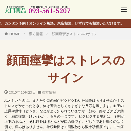
タン予約！オンライン相談、来店相談、いずれでも相談いただけます。
HOME
漢方情報
顔面痙攣はストレスのサイン
顔面痙攣はストレスの
サイン
2015年10月25日
漢方情報
ふとしたときに、まぶたや口の端がピクピク動いた経験はありませんか？ ス
トレスがかかったとき、体は警告としてさまざまな反応を示します。血圧の
上昇や動悸（どうき）などがよく知られていますが、顔の一部がピクピク動
く「顔面痙攣（けいれん）」もその一つです。 ピクピクする場所は、９割が
上下のまぶた、それ以外はほとんどが口の端です。どちらであれ動くのは片
側で、痛みはありません。持続時間は１回数秒から数十秒程度です。この症