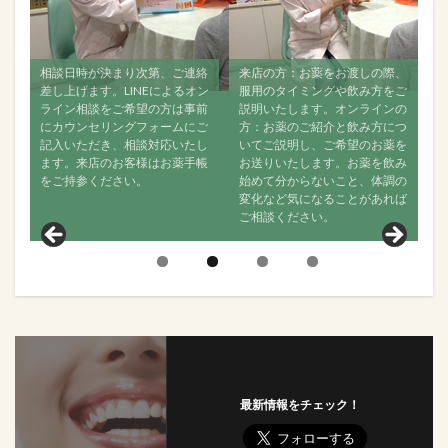
ン
相談日時が決まり次第、ご連絡
来店の方：お薬をお渡しの際、
す
で
差し上げます。LINEによるオン
服用のタイミングや飲み方をご
ご
ジ
ライン相談をご希望の方は事前
説明いたします。オンラインの
ン
にカウンセリングフォームにご
方：お薬のご紹介と飲み方につ
な
記入いただき、相談対応いたし
いてご説明し、ご希望のお薬を
い
ます。来店のお客様はお薬手帳
お送りいたします。お薬を飲み
で
をご持参ください。
始めて分からないこと、体調の
か
変化など気になることがあれば
聞
ご相談ください。
見
最新情報をチェック！