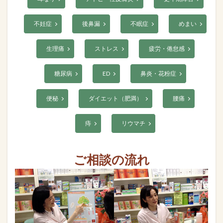
不妊症
後鼻漏
不眠症
めまい
生理痛
ストレス
疲労・倦怠感
糖尿病
ED
鼻炎・花粉症
便秘
ダイエット（肥満）
腰痛
痔
リウマチ
ご相談の流れ