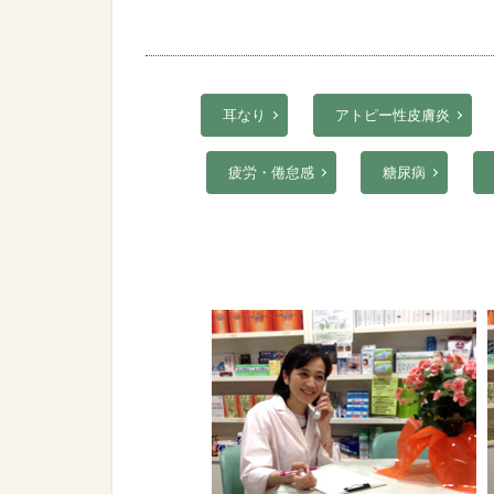
耳なり
アトピー性皮膚炎
疲労・倦怠感
糖尿病