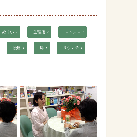
めまい
生理痛
ストレス
腰痛
痔
リウマチ