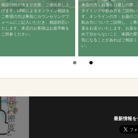
相談日時が決まり次第、ご連絡差し上
来店の方：お薬をお渡しの際
げます。LINEによるオンライン相談を
タイミングや飲み方をご説明
ご希望の方は事前にカウンセリングフ
す。オンラインの方：お薬の
ォームにご記入いただき、相談対応い
飲み方についてご説明し、ご
たします。来店のお客様はお薬手帳を
薬をお送りいたします。お薬
ご持参ください。
めて分からないこと、体調の
気になることがあればご相談
い。
最新情報を