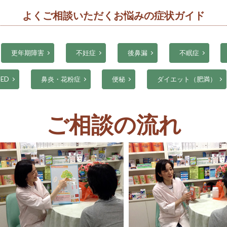
よくご相談いただくお悩みの症状ガイド
更年期障害
不妊症
後鼻漏
不眠症
ED
鼻炎・花粉症
便秘
ダイエット（肥満）
ご相談の流れ