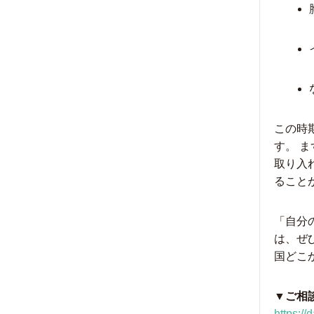
この時
す。 
取り入
ること
「自分
は、ぜ
国どこ
▼ご相
https:/