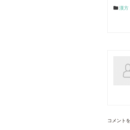
漢方
コメント