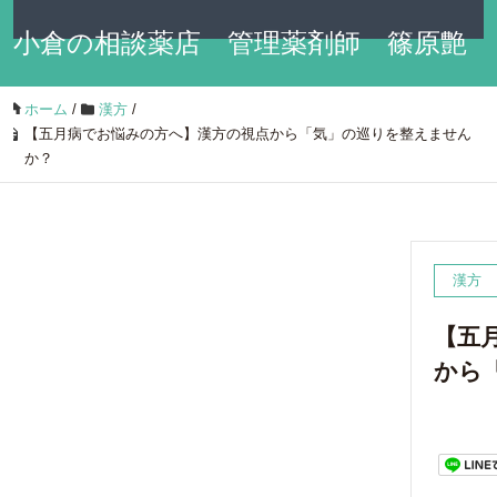
≡
小倉の相談薬店 管理薬剤師 篠原艶
ホーム
/
漢方
/
子のブログ
【五月病でお悩みの方へ】漢方の視点から「気」の巡りを整えません
か？
漢方
【五
から