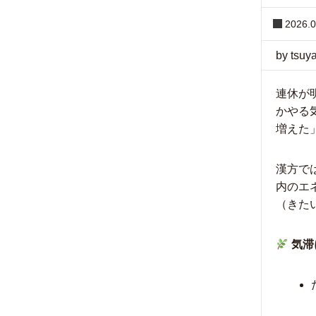
2026.0
by tsuy
連休が
かやる
増えた
漢方で
内のエ
（きた
気滞